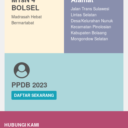
BOLSEL
Jalan Trans Sulawesi
Lintas Selatan
Madrasah Hebat
Desa/Kelurahan Nunuk
Bermartabat
Kecamatan Pinolosian
Kabupaten Bolaang
Mongondow Selatan
PPDB 2023
DAFTAR SEKARANG
HUBUNGI KAMI