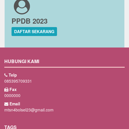
PPDB 2023
DAFTAR SEKARANG
HUBUNGI KAMI
Telp
085395709331
Fax
0000000
Email
mtsn4bolsel23@gmail.com
TAGS