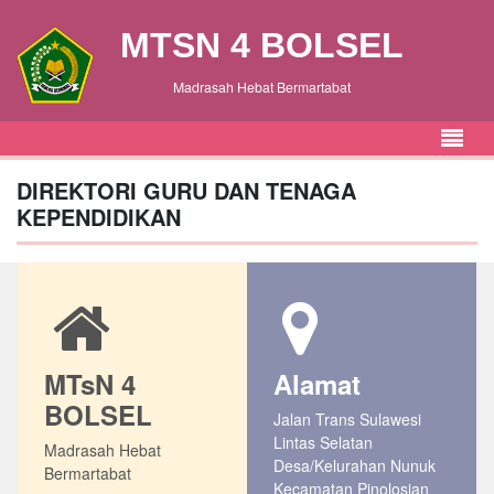
MTSN 4 BOLSEL
Madrasah Hebat Bermartabat
DIREKTORI GURU DAN TENAGA
KEPENDIDIKAN
MTsN 4
Alamat
BOLSEL
Jalan Trans Sulawesi
Lintas Selatan
Madrasah Hebat
Desa/Kelurahan Nunuk
Bermartabat
Kecamatan Pinolosian