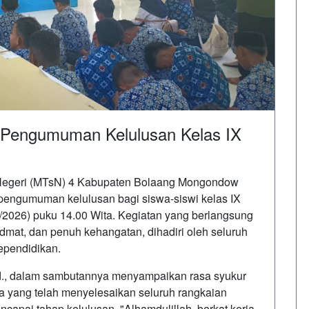
 Pengumuman Kelulusan Kelas IX
egeri (MTsN) 4 Kabupaten Bolaang Mongondow
 pengumuman kelulusan bagi siswa-siswi kelas IX
/2026) puku 14.00 Wita. Kegiatan yang berlangsung
hidmat, dan penuh kehangatan, dihadiri oleh seluruh
ependidikan.
d., dalam sambutannya menyampaikan rasa syukur
a yang telah menyelesaikan seluruh rangkaian
capai tahap kelulusan. "Alhamdulillah, berkat kerja