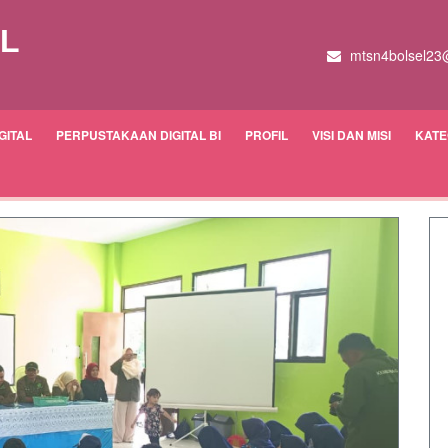
EL
mtsn4bolsel23
GITAL
PERPUSTAKAAN DIGITAL BI
PROFIL
VISI DAN MISI
KATE