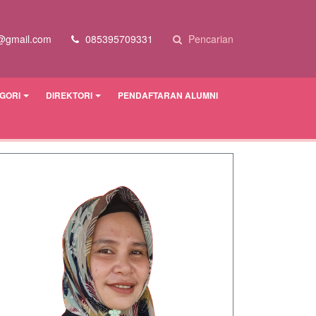
@gmail.com
085395709331
Pencarian
GORI
DIREKTORI
PENDAFTARAN ALUMNI