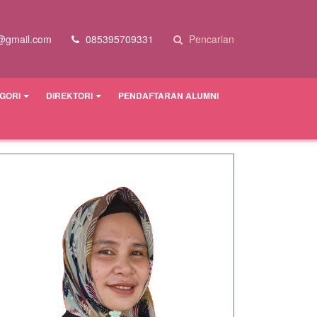
@gmail.com
085395709331
Pencarian
GORI
DIREKTORI
PENDAFTARAN ALUMNI