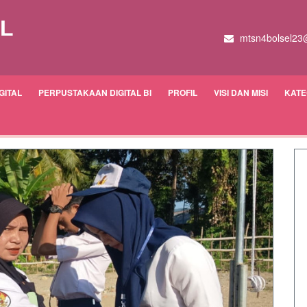
EL
mtsn4bolsel23
GITAL
PERPUSTAKAAN DIGITAL BI
PROFIL
VISI DAN MISI
KATE