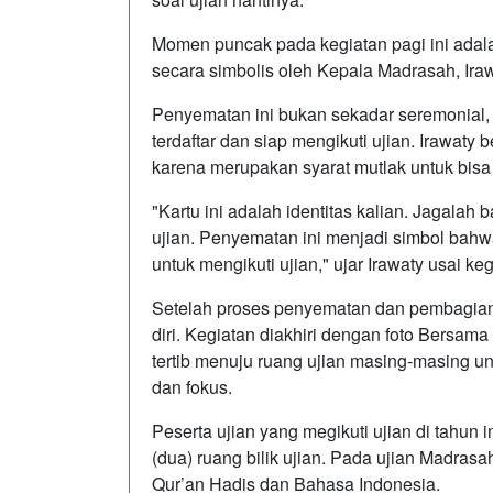
Momen puncak pada kegiatan pagi ini adala
secara simbolis oleh Kepala Madrasah, Ira
Penyematan ini bukan sekadar seremonial,
terdaftar dan siap mengikuti ujian. Irawaty 
karena merupakan syarat mutlak untuk bisa
"Kartu ini adalah identitas kalian. Jagalah
ujian. Penyematan ini menjadi simbol bahw
untuk mengikuti ujian," ujar Irawaty usai keg
Setelah proses penyematan dan pembagian 
diri. Kegiatan diakhiri dengan foto Bersam
tertib menuju ruang ujian masing-masing u
dan fokus.
Peserta ujian yang megikuti ujian di tahun 
(dua) ruang bilik ujian. Pada ujian Madras
Qur’an Hadis dan Bahasa Indonesia.