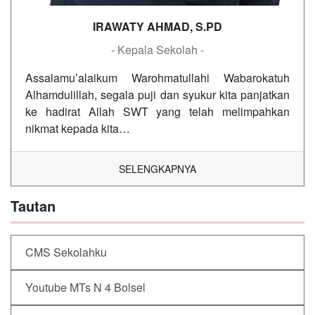
IRAWATY AHMAD, S.PD
- Kepala Sekolah -
Assalamu’alaikum Warohmatullahi Wabarokatuh
Alhamdulillah, segala puji dan syukur kita panjatkan
ke hadirat Allah SWT yang telah melimpahkan
nikmat kepada kita…
SELENGKAPNYA
Tautan
CMS Sekolahku
Youtube MTs N 4 Bolsel