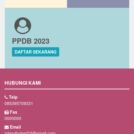
PPDB 2023
DAFTAR SEKARANG
HUBUNGI KAMI
Telp
085395709331
Fax
0000000
Email
mtsn4bolsel23@gmail.com