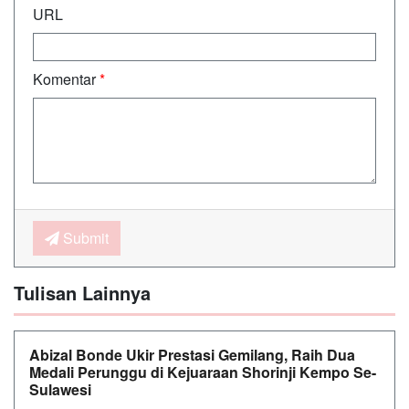
URL
Komentar
*
Submit
Tulisan Lainnya
Abizal Bonde Ukir Prestasi Gemilang, Raih Dua
Medali Perunggu di Kejuaraan Shorinji Kempo Se-
Sulawesi