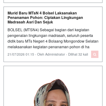
Murid Baru MTsN 4 Bolsel Laksanakan
Penanaman Pohon: Ciptakan Lingkungan
Madrasah Asri Dan Sejuk
BOLSEL (MTSN4) Sebagai bagian dari kegiatan
pengenalan lingkungan madrasah, seluruh peserta
didik baru MTs Negeri 4 Bolaang Mongondow Selatan
melaksanakan kegiatan penanaman pohon di ha
21/07/2026 01:15 - Oleh Administrator - Dilihat 32 kali